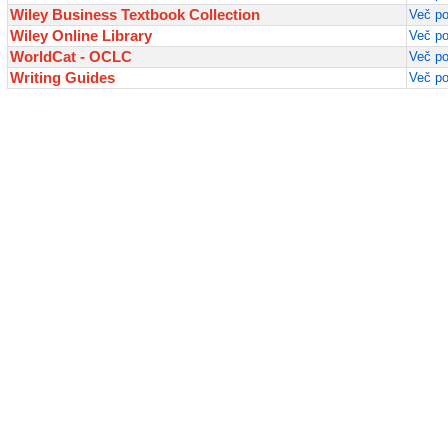
Wiley Business Textbook Collection
Več po
Wiley Online Library
Več po
WorldCat - OCLC
Več po
Writing Guides
Več po