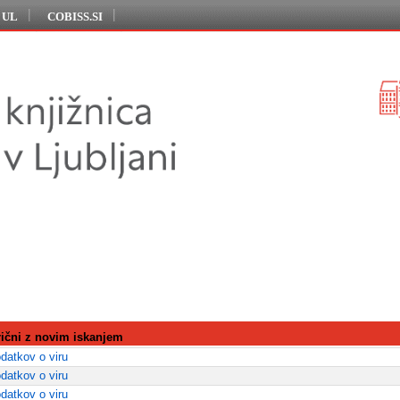
j UL
COBISS.SI
rični z novim iskanjem
datkov o viru
datkov o viru
datkov o viru