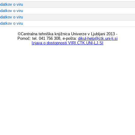
datkov o viru
datkov o viru
datkov o viru
datkov o viru
©Centralna tehniška knjižnica Univerze v Ljubljani 2013 -
Pomoč: tel. 041 756 308, e-pošta:
dikul-help@ctk.uni-lj.si
Izjava o dostopnosti VIRI.CTK.UNI-LJ.SI