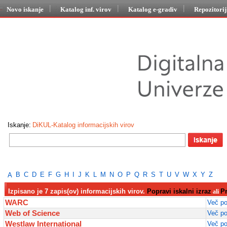
Novo iskanje
Katalog inf. virov
Katalog e-gradiv
Repozitori
Iskanje:
DiKUL-Katalog informacijskih virov
B
C
D
E
F
G
H
I
J
K
L
M
N
O
P
Q
R
S
T
U
V
W
X
Y
Z
A
Izpisano je 7 zapis(ov) informacijskih virov.
Popravi iskalni izraz
P
ali
WARC
Več po
Web of Science
Več po
Westlaw International
Več po