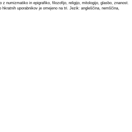
z numizmatiko in epigrafiko, filozofijo, religijo, mitologijo, glasbo, znanost.
lo hkratnih uporabnikov je omejeno na tri. Jezik: angleščina, nemščina,