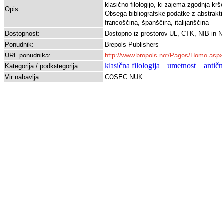
klasično filologijo, ki zajema zgodnja krš
Opis:
Obsega bibliografske podatke z abstrakti 
francoščina, španščina, italijanščina
Dostopnost:
Dostopno iz prostorov UL, CTK, NIB in 
Ponudnik:
Brepols Publishers
URL ponudnika:
http://www.brepols.net/Pages/Home.asp
klasična filologija
umetnost
antič
Kategorija / podkategorija:
Vir nabavlja:
COSEC NUK