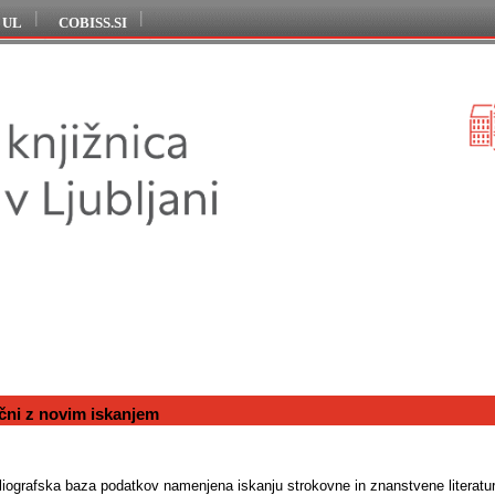
j UL
COBISS.SI
čni z novim iskanjem
bliografska baza podatkov namenjena iskanju strokovne in znanstvene literature