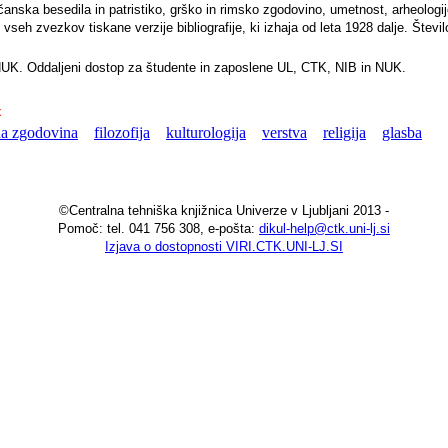
čanska besedila in patristiko, grško in rimsko zgodovino, umetnost, arheologijo 
vseh zvezkov tiskane verzije bibliografije, ki izhaja od leta 1928 dalje. Števi
NUK. Oddaljeni dostop za študente in zaposlene UL, CTK, NIB in NUK.
x
na zgodovina
filozofija
kulturologija
verstva
religija
glasba
©Centralna tehniška knjižnica Univerze v Ljubljani 2013 -
Pomoč: tel. 041 756 308, e-pošta:
dikul-help@ctk.uni-lj.si
Izjava o dostopnosti VIRI.CTK.UNI-LJ.SI