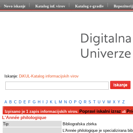
Novo iskanje
Katalog inf. virov
Katalog e-gradiv
Repozitori
Iskanje:
DiKUL-Katalog informacijskih virov
A
B
C
D
E
F
G
H
I
J
K
L
M
N
O
P
Q
R
S
T
U
V
W
X
Y
Z
Popravi iskalni izraz
Pri
Izpisano je 1 zapis informacijskih virov.
ali
L'Année philologique
Tip:
Bibliografska zbirka
L'Année philologique je specializirana bi