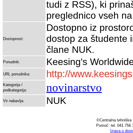
tudi z RSS), ki prin
preglednico vseh na
Dostopno iz prostor
dostop za študente 
Dostopnost:
člane NUK.
Keesing's Worldwid
Ponudnik:
http://www.keesing
URL ponudnika:
novinarstvo
Kategorija /
podkategorija:
NUK
Vir nabavlja:
©Centralna tehniška k
Pomoč: tel. 041 756 
Izjava o dos