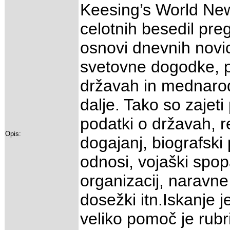
Keesing’s World New
celotnih besedil pre
osnovi dnevnih novic
svetovne dogodke,
državah in mednarod
dalje. Tako so zajeti 
podatki o državah, re
Opis:
dogajanj, biografski 
odnosi, vojaški spop
organizacij, naravne
dosežki itn.Iskanje 
veliko pomoč je rubr