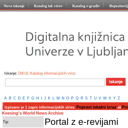
Novo iskanje
Katalog inf. virov
Katalog e-gradiv
Repozitori
Iskanje:
DiKUL-Katalog informacijskih virov
A
B
C
D
E
F
G
H
I
J
K
L
M
N
O
P
Q
R
S
T
U
V
W
X
Y
Z
Popravi iskalni izraz
Pri
Izpisano je 1 zapis informacijskih virov.
ali
Keesing's World News Archive
Portal z e-revijami
Tip: