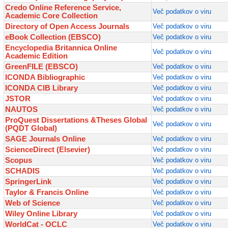
Credo Online Reference Service,
Več podatkov o viru
Academic Core Collection
Directory of Open Access Journals
Več podatkov o viru
eBook Collection (EBSCO)
Več podatkov o viru
Encyclopedia Britannica Online
Več podatkov o viru
Academic Edition
GreenFILE (EBSCO)
Več podatkov o viru
ICONDA Bibliographic
Več podatkov o viru
ICONDA CIB Library
Več podatkov o viru
JSTOR
Več podatkov o viru
NAUTOS
Več podatkov o viru
ProQuest Dissertations &Theses Global
Več podatkov o viru
(PQDT Global)
SAGE Journals Online
Več podatkov o viru
ScienceDirect (Elsevier)
Več podatkov o viru
Scopus
Več podatkov o viru
SCHADIS
Več podatkov o viru
SpringerLink
Več podatkov o viru
Taylor & Francis Online
Več podatkov o viru
Web of Science
Več podatkov o viru
Wiley Online Library
Več podatkov o viru
WorldCat - OCLC
Več podatkov o viru