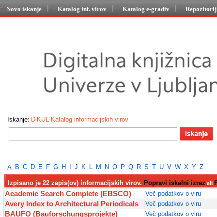
Novo iskanje
Katalog inf. virov
Katalog e-gradiv
Repozitori
Iskanje:
DiKUL-Katalog informacijskih virov
B
C
D
E
F
G
H
I
J
K
L
M
N
O
P
Q
R
S
T
U
V
W
X
Y
Z
A
Izpisano je 22 zapis(ov) informacijskih virov.
Popravi iskalni izraz
ali
Academic Search Complete (EBSCO)
Več podatkov o viru
Avery Index to Architectural Periodicals
Več podatkov o viru
BAUFO (Bauforschungsprojekte)
Več podatkov o viru